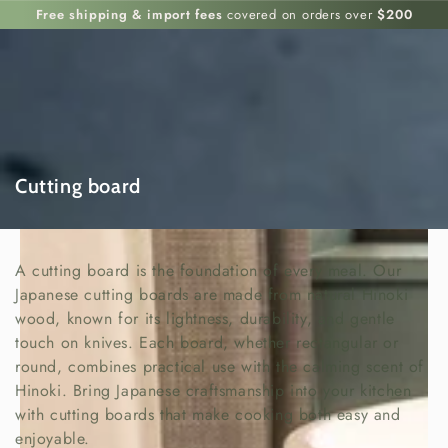
IGNORER LE
Free shipping & import fees
covered on orders over
$200
CONTENU
Collection:
Cutting board
A cutting board is the foundation of every meal. Our
Japanese cutting boards are made from natural Hinoki
wood, known for its lightness, durability, and gentle
touch on knives. Each board, whether rectangular or
round, combines practical use with the calming scent of
Hinoki. Bring Japanese craftsmanship into your kitchen
with cutting boards that make cooking both easy and
enjoyable.