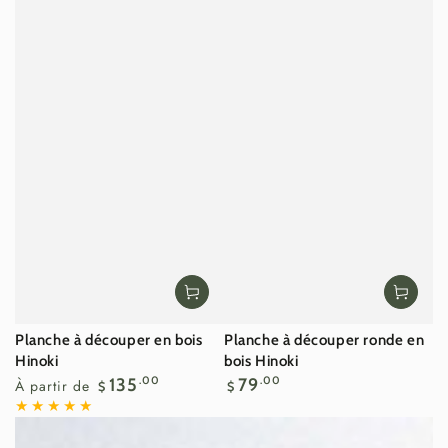
Planche à découper en bois
Planche à découper ronde en
Hinoki
bois Hinoki
Prix
Prix
135
.00
79
.00
À partir de
$
$
normal
normal