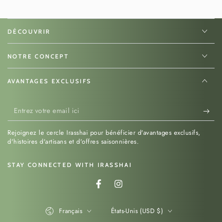
DÉCOUVRIR
NOTRE CONCEPT
AVANTAGES EXCLUSIFS
Entrez
votre
Rejoignez le cercle Irasshai pour bénéficier d'avantages exclusifs,
email
d'histoires d'artisans et d'offres saisonnières.
ici
STAY CONNECTED WITH IRASSHAI
Facebook
Instagram
Langue
Pays/région
Français
États-Unis (USD $)