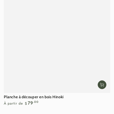
Planche à découper en bois Hinoki
Prix
79
.00
À partir de
$
normal